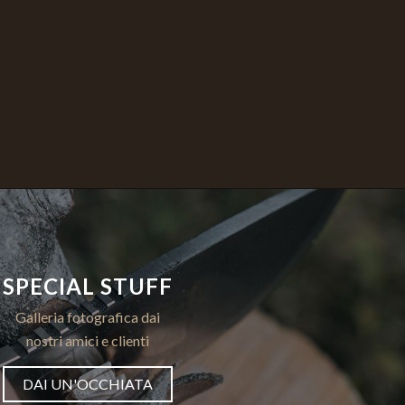
SPECIAL STUFF
Galleria fotografica dai
nostri amici e clienti
DAI UN'OCCHIATA